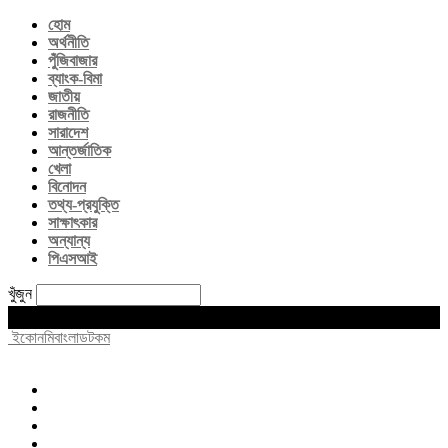
হোম
অর্থনীতি
পুঁজিবাজার
ব্যাংক-বিমা
জাতীয়
রাজনীতি
সারাদেশ
আন্তর্জাতিক
খেলা
বিনোদন
তথ্য-প্রযুক্তি
সাক্ষাৎকার
অন্যান্য
পিএসআই
খুঁজুন
Friday, August 7, 2026
ইকোনমিবাংলাডটকম
হোম
অর্থনীতি
পুঁজিবাজার
ব্যাংক-বিমা