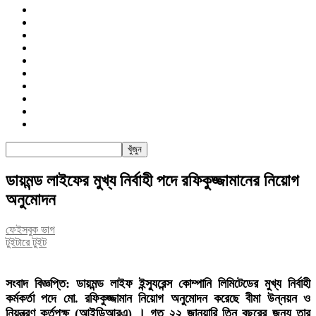
জাতীয়
রাজনীতি
সারাদেশ
আন্তর্জাতিক
খেলা
বিনোদন
তথ্য-প্রযুক্তি
সাক্ষাৎকার
অন্যান্য
পিএসআই
ডায়মন্ড লাইফের মুখ্য নির্বাহী পদে রফিকুজ্জামানের নিয়োগ
অনুমোদন
ফেইসবুক ভাগ
টুইটারে টুইট
সংবাদ বিজ্ঞপ্তি: ডায়মন্ড লাইফ ইন্স্যুরেন্স কোম্পানি লিমিটেডের মুখ্য নির্বাহী
কর্মকর্তা পদে মো. রফিকুজ্জামান নিয়োগ অনুমোদন করেছে বীমা উন্নয়ন ও
নিয়ন্ত্রণ কর্তৃপক্ষ (আইডিআরএ) । গত ২২ জানুয়ারি তিন বছরের জন্য তার