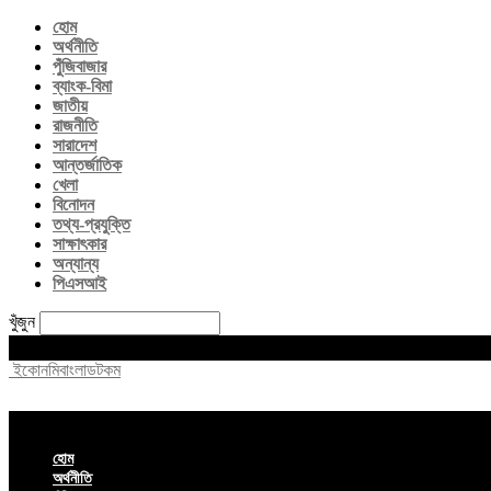
হোম
অর্থনীতি
পুঁজিবাজার
ব্যাংক-বিমা
জাতীয়
রাজনীতি
সারাদেশ
আন্তর্জাতিক
খেলা
বিনোদন
তথ্য-প্রযুক্তি
সাক্ষাৎকার
অন্যান্য
পিএসআই
খুঁজুন
Saturday, August 8, 2026
ইকোনমিবাংলাডটকম
হোম
অর্থনীতি