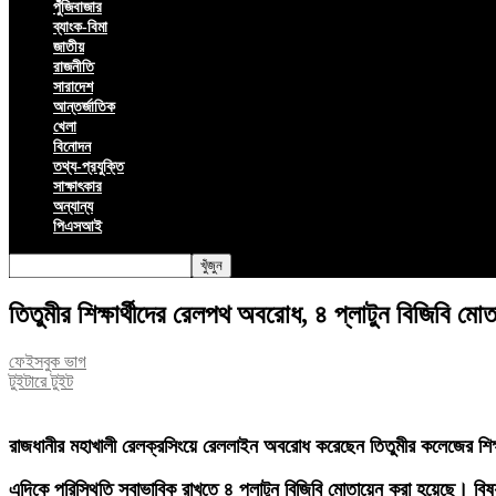
পুঁজিবাজার
ব্যাংক-বিমা
জাতীয়
রাজনীতি
সারাদেশ
আন্তর্জাতিক
খেলা
বিনোদন
তথ্য-প্রযুক্তি
সাক্ষাৎকার
অন্যান্য
পিএসআই
তিতুমীর শিক্ষার্থীদের রেলপথ অবরোধ, ৪ প্লাটুন বিজিবি মোত
ফেইসবুক ভাগ
টুইটারে টুইট
রাজধানীর মহাখালী রেলক্রসিংয়ে রেললাইন অবরোধ করেছেন তিতুমীর কলেজের শিক্ষা
এদিকে পরিস্থিতি স্বাভাবিক রাখতে ৪ প্লাটুন বিজিবি মোতায়েন করা হয়েছে। ব