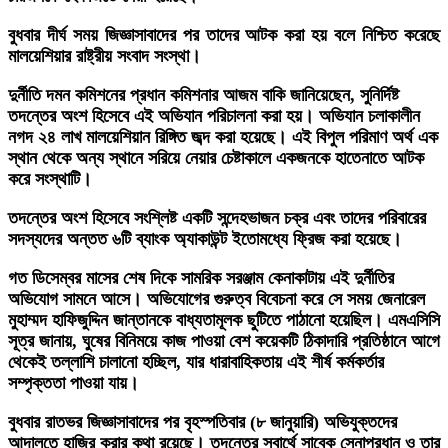
বুধবার দীর্ঘ সময় জিজ্ঞাসাবাদের পর তাদের আটক করা হয় বলে নিশ্চিত করেছে
মালয়েশিয়ার রাষ্ট্রীয় সংবাদ সংস্থা।
দুর্নীতি দমন কমিশনের প্রধান কমিশনার আজম বাকি জানিয়েছেন, সুনির্দিষ্ট
তদন্তের অংশ হিসেবে এই অভিযান পরিচালনা করা হয়। অভিযান চলাকালীন
নগদ ২৪ লাখ মালয়েশিয়ান রিঙ্গিত জব্দ করা হয়েছে। এই বিপুল পরিমাণ অর্থ এক
স্থান থেকে অন্য স্থানে সরিয়ে নেয়ার চেষ্টাকালে একজনকে হাতেনাতে আটক
করে সংস্থাটি।
তদন্তের অংশ হিসেবে সংশ্লিষ্ট একটি সন্দেহভাজন চক্র এবং তাদের পরিবারের
সদস্যদের অন্তত ৬টি ব্যাংক অ্যাকাউন্ট ইতোমধ্যে ফ্রিজ করা হয়েছে।
গত ডিসেম্বর মাসের শেষ দিকে সামরিক সরঞ্জাম কেনাকাটায় এই দুর্নীতির
অভিযোগ সামনে আসে। অভিযোগের গুরুত্ব বিবেচনা করে সে সময় জেনারেল
মুহাম্মদ হাফিজুদ্দিন জান্তানকে বাধ্যতামূলক ছুটিতে পাঠানো হয়েছিল। এমএসিসি
সূত্র জানায়, ঘুষের বিনিময়ে কাজ পাওয়া বেশ কয়েকটি ঠিকাদারি প্রতিষ্ঠানে আগে
থেকেই তল্লাশি চালানো হচ্ছিল, যার ধারাবাহিকতায় এই শীর্ষ কর্মকর্তার
সম্পৃক্ততা পাওয়া যায়।
বুধবার রাতভর জিজ্ঞাসাবাদের পর বৃহস্পতিবার (৮ জানুয়ারি) অভিযুক্তদের
আদালতে হাজির করার কথা রয়েছে। তদন্তের স্বার্থে সাবেক সেনাপ্রধান ও তার