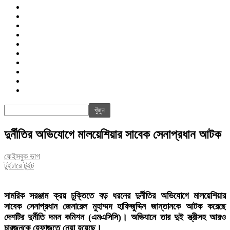
জাতীয়
রাজনীতি
সারাদেশ
আন্তর্জাতিক
খেলা
বিনোদন
তথ্য-প্রযুক্তি
সাক্ষাৎকার
অন্যান্য
পিএসআই
দুর্নীতির অভিযোগে মালয়েশিয়ার সাবেক সেনাপ্রধান আটক
ফেইসবুক ভাগ
টুইটারে টুইট
সামরিক সরঞ্জাম ক্রয় চুক্তিতে বড় ধরনের দুর্নীতির অভিযোগে মালয়েশিয়ার
সাবেক সেনাপ্রধান জেনারেল মুহাম্মদ হাফিজুদ্দিন জান্তানকে আটক করেছে
দেশটির দুর্নীতি দমন কমিশন (এমএসিসি)। অভিযানে তার দুই স্ত্রীসহ আরও
চারজনকে হেফাজতে নেয়া হয়েছে।