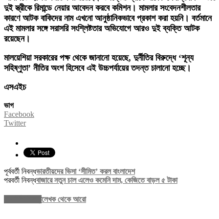
দুই স্ত্রীকে রিমান্ডে নেয়ার আবেদন করবে কমিশন। মামলার সংবেদনশীলতার
কারণে আটক বাকিদের নাম এখনো আনুষ্ঠানিকভাবে প্রকাশ করা হয়নি। বর্তমানে
এই মামলার সঙ্গে সরাসরি সংশ্লিষ্টতার অভিযোগে আরও দুই ব্যক্তি আটক
রয়েছেন।
মালয়েশিয়া সরকারের পক্ষ থেকে জানানো হয়েছে, দুর্নীতির বিরুদ্ধে ‘শূন্য
সহিষ্ণুতা’ নীতির অংশ হিসেবে এই উচ্চপর্যায়ের তদন্ত চালানো হচ্ছে।
এসএইচ
ভাগ
Facebook
Twitter
পূর্ববর্তী নিবন্ধ
ভারতীয়দের ভিসা ‘সীমিত’ করল বাংলাদেশ
পরবর্তী নিবন্ধ
বাজারে নতুন চাল এলেও কমেনি দাম, কেজিতে বাড়ল ৫ টাকা
সম্পর্কিত নিবন্ধ
লেখক থেকে আরো