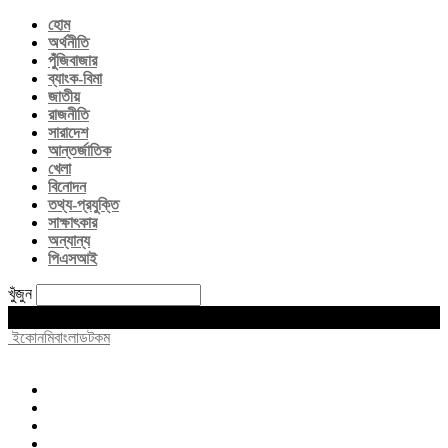
হোম
অর্থনীতি
পুঁজিবাজার
ব্যাংক-বিমা
জাতীয়
রাজনীতি
সারাদেশ
আন্তর্জাতিক
খেলা
বিনোদন
তথ্য-প্রযুক্তি
সাক্ষাৎকার
অন্যান্য
পিএসআই
খুঁজুন
Saturday, August 8, 2026
ইকোনমিবাংলাডটকম
হোম
অর্থনীতি
পুঁজিবাজার
ব্যাংক-বিমা