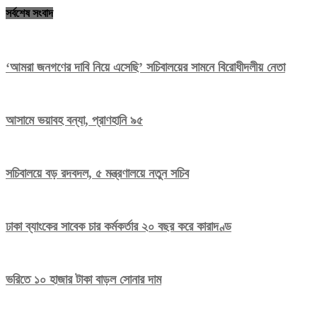
সর্বশেষ সংবাদ
‘আমরা জনগণের দাবি নিয়ে এসেছি’ সচিবালয়ের সামনে বিরোধীদলীয় নেতা
আসামে ভয়াবহ বন্যা, প্রাণহানি ৯৫
সচিবালয়ে বড় রদবদল, ৫ মন্ত্রণালয়ে নতুন সচিব
ঢাকা ব্যাংকের সাবেক চার কর্মকর্তার ২০ বছর করে কারাদণ্ড
ভরিতে ১০ হাজার টাকা বাড়ল সোনার দাম
Editor: Saiful Islam