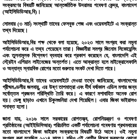
সংক্রমণের বিষয়টি জানিয়েছে আন্তর্জাতিক উদরাময় গবেষণা কেন্দ্র, বাংলাদেশ
(আইসিডিডিআর,বি)।
সোমবার (৩ মার্চ) সংস্থাটি তাদের ফেসবুক পেজ এবং ওয়েবসাইটে এ সংক্রান্ত
তথ্য দিয়েছে।
আইসিডিডিআর,বির পক্ষ থেকে বলা হয়েছে, ২০২৩ সালে সংগ্রহ করা নমুনা
পর্যালোচনা করে এ তথ্য পেয়েছেন তারা। বিজ্ঞানীরা সমগ্র জিনোম সিকোয়েন্সিং
এবং তুলনামূলক বিশ্লেষণ ব্যবহার করে প্রকাশ করেছেন যে, বাংলাদেশি এই
স্ট্রেইন এশিয়ান লাইনেজের অন্তর্গত। এতে আক্রান্ত হলে মাইক্রোসেফালি
ও অন্যান্য স্নায়বিক রোগের মতো গুরুতর সংকট দেখা দিতে পারে।
আইসিডিডিআর,বি তাদের ওয়েবসাইটে দেওয়া তথ্যে জানিয়েছে, বাংলাদেশের
গ্রীষ্মমণ্ডলীয় জলবায়ু, এর উষ্ণ তাপমাত্রা এবং দীর্ঘ বর্ষাকাল এডিস মশার জন্য
সর্বোত্তম প্রজনন পরিস্থিতি তৈরি করে। এ কারণে মশাবাহিত অনেক রোগ
হয়। ডেঙ্গু ছাড়াও এখানে চিকুনগুনিয়া দেখা গিয়েছিল। এবার জিকা ভাইরাসও
শনাক্ত হলো।
জানা যায়, ২০১৬ সালে সরকারের রোগতত্ত্ব, রোগনিয়ন্ত্রণ ও গবেষণা
প্রতিষ্ঠানের (আইইডিসিআর) পরিচালিত একটি পর্যালোচনা গবেষণায় প্রথমবারের
মতো বাংলাদেশে জিকা ভাইরাস সংক্রমণের বিষয়টি উঠে আসে। ওই নমুনা
সংগ্রহ করা হয়েছিল ২০১৪ সালে। যদিও এই রোগীর বিদেশ ভ্রমণের কোনো