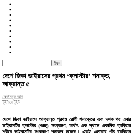
জাতীয়
রাজনীতি
সারাদেশ
আন্তর্জাতিক
খেলা
বিনোদন
তথ্য-প্রযুক্তি
সাক্ষাৎকার
অন্যান্য
পিএসআই
দেশে জিকা ভাইরাসের প্রথম ‘ক্লাস্টার’ শনাক্ত,
আক্রান্ত ৫
ফেইসবুক ভাগ
টুইটারে টুইট
দেশে জিকা ভাইরাসে আক্রান্ত প্রথম রোগী শনাক্তের এক দশক পর এবার
ভাইরাসটির ক্লাস্টার (গুচ্ছ) সংক্রমণ, অর্থাৎ এক স্থানে একাধিক ব্যক্তির
শরীরে ভাইরাসটির সংক্রমণ শনাক্ত হয়েছে। একই এলাকার পাঁচ ব্যক্তির