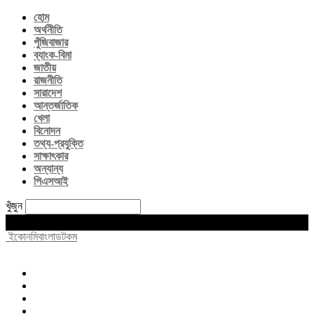
হোম
অর্থনীতি
পুঁজিবাজার
ব্যাংক-বিমা
জাতীয়
রাজনীতি
সারাদেশ
আন্তর্জাতিক
খেলা
বিনোদন
তথ্য-প্রযুক্তি
সাক্ষাৎকার
অন্যান্য
পিএসআই
খুঁজুন
Friday, August 7, 2026
ইকোনমিবাংলাডটকম
হোম
অর্থনীতি
পুঁজিবাজার
ব্যাংক-বিমা