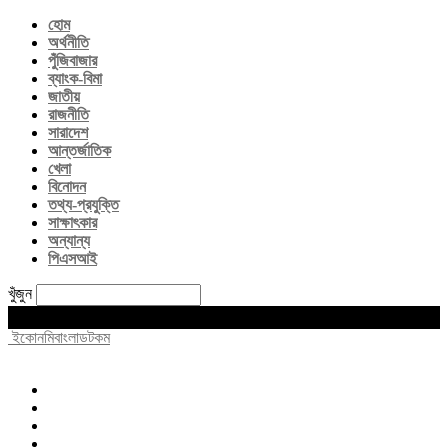
হোম
অর্থনীতি
পুঁজিবাজার
ব্যাংক-বিমা
জাতীয়
রাজনীতি
সারাদেশ
আন্তর্জাতিক
খেলা
বিনোদন
তথ্য-প্রযুক্তি
সাক্ষাৎকার
অন্যান্য
পিএসআই
খুঁজুন
Saturday, August 8, 2026
ইকোনমিবাংলাডটকম
হোম
অর্থনীতি
পুঁজিবাজার
ব্যাংক-বিমা