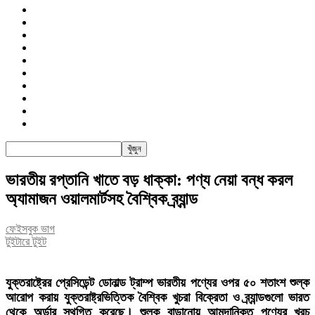
জাতীয়
রাজনীতি
সারাদেশ
আন্তর্জাতিক
খেলা
বিনোদন
তথ্য-প্রযুক্তি
সাক্ষাৎকার
অন্যান্য
পিএসআই
ভারতীয় রপ্তানি খাতে বড় ধাক্কা: পণ্য নেয়া বন্ধ করল
অ্যামাজন ওয়ালমার্টসহ বৈশ্বিক ব্র্যান্ড
ফেইসবুক ভাগ
টুইটারে টুইট
যুক্তরাষ্ট্রের প্রেসিডেন্ট ডোনাল্ড ট্রাম্প ভারতীয় পণ্যের ওপর ৫০ শতাংশ শুল্ক
আরোপ করায় যুক্তরাষ্ট্রভিত্তিক বৈশ্বিক খুচরা বিক্রেতা ও ব্র্যান্ডগুলো ভারত
থেকে অর্ডার স্থগিত করেছে। শুল্ক বাড়ানোয় আমদানিকৃত পণ্যের খরচ