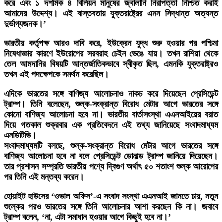
করে এবং ১ দশমিক ৪ বিলিয়ন মানুষের জ্বালানি নিরাপত্তা নিশ্চিত করাই
আমাদের উদ্দেশ্য। এই বাস্তবতায় যুক্তরাষ্ট্রের এমন সিদ্ধান্ত অত্যন্ত
দুর্ভাগ্যজনক।’
ভারতীয় কর্তৃপক্ষ আরও দাবি করে, ইউক্রেন যুদ্ধ শুরু হওয়ার পর পশ্চিমা
নিষেধাজ্ঞার কারণে ইউরোপের সরবরাহ চেইন ভেঙে যায়। তখন রাশিয়া থেকে
তেল আমদানির বিষয়টি আন্তর্জাতিকভাবে স্বীকৃত ছিল, এমনকি যুক্তরাষ্ট্রও
তখন এই পদক্ষেপকে সমর্থন করেছিল।
এদিকে ভারতের সঙ্গে বাণিজ্য আলোচনাও নাকচ করে দিয়েছেন প্রেসিডেন্ট
ট্রাম্প। তিনি বলেছেন, শুল্ক-সংক্রান্ত বিরোধ মেটার আগে ভারতের সঙ্গে
কোনো বাণিজ্য আলোচনা হবে না। ভারতীয় বার্তাসংস্থা এএনআইয়ের বরাত
দিয়ে গতকাল শুক্রবার এক প্রতিবেদনে এই তথ্য জানিয়েছে সংবাদমাধ্যম
এনডিটিভি।
সংবাদমাধ্যমটি বলছে, শুল্ক-সংক্রান্ত বিরোধ মেটার আগে ভারতের সঙ্গে
বাণিজ্য আলোচনা হবে না বলে প্রেসিডেন্ট ডোনাল্ড ট্রাম্প জানিয়ে দিয়েছেন।
তার প্রশাসন সম্প্রতি ভারতীয় পণ্যে দ্বিগুণ অর্থাৎ ৫০ শতাংশ শুল্ক আরোপের
পর তিনি এই মন্তব্য করেন।
হোয়াইট হাউসের ‘ওভাল অফিস’-এ সংবাদ সংস্থা এএনআই জানতে চায়, নতুন
শুল্কের পরও ভারতের সঙ্গে তিনি আলোচনার আশা করছেন কি না। জবাবে
ট্রাম্প বলেন, ‘না, এটা সমাধান হওয়ার আগে কিছুই হবে না।’