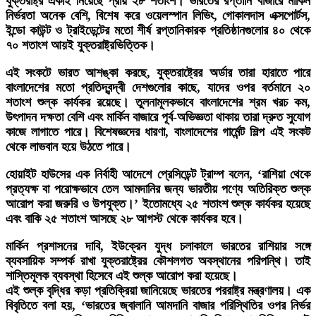
যুক্তরাষ্ট্র একাই নিয়েছে প্রায় ২৮ শতাংশ। ভারতের রপ্তানি বাজারে মার্কিন
নির্ভরতা অনেক বেশি, বিশেষ করে ওয়েলস্পান লিভিং, গোকালদাস এক্সপোর্টস,
ইন্ডো কাউন্ট ও ট্রাইডেন্টের মতো শীর্ষ রপ্তানিকারক প্রতিষ্ঠানগুলোর ৪০ থেকে
৭০ শতাংশ আয়ই যুক্তরাষ্ট্রভিত্তিক।
এই সংকটে ভারত আশঙ্কা করছে, যুক্তরাষ্ট্রের অর্ডার তারা হারাতে পারে
বাংলাদেশের মতো প্রতিদ্বন্দ্বী দেশগুলোর কাছে, যাদের ওপর বর্তমানে ২০
শতাংশ শুল্ক কার্যকর রয়েছে। তুলনামূলকভাবে বাংলাদেশের শ্রম খরচ কম,
উৎপাদন দক্ষতা বেশি এবং মার্কিন বাজারে পূর্ব-অভিজ্ঞতা থাকায় তারা দ্রুত সুযোগ
কাজে লাগাতে পারে। বিশেষজ্ঞদের ধারণা, বাংলাদেশের গার্মেন্ট শিল্প এই সংকট
থেকে লাভবান হয়ে উঠতে পারে।
হোয়াইট হাউসের এক নির্বাহী আদেশে প্রেসিডেন্ট ট্রাম্প বলেন, ‘রাশিয়া থেকে
প্রত্যক্ষ বা পরোক্ষভাবে তেল আমদানির জন্য ভারতীয় পণ্যে অতিরিক্ত শুল্ক
আরোপ করা জরুরি ও উপযুক্ত।’ ইতোমধ্যে ২৫ শতাংশ শুল্ক কার্যকর হয়েছে
এবং বাকি ২৫ শতাংশ আসছে ২৮ আগস্ট থেকে কার্যকর হবে।
মার্কিন প্রশাসনের দাবি, ইউক্রেন যুদ্ধ চলাকালে ভারতের রাশিয়ার সঙ্গে
ব্যবসায়িক সম্পর্ক রাখা যুক্তরাষ্ট্রের কৌশলগত অবস্থানের পরিপন্থি। তাই
শাস্তিমূলক ব্যবস্থা হিসেবে এই শুল্ক আরোপ করা হয়েছে।
এই শুল্ক বৃদ্ধির কড়া প্রতিক্রিয়া জানিয়েছে ভারতের পররাষ্ট্র মন্ত্রণালয়। এক
বিবৃতিতে বলা হয়, ‘ভারতের জ্বালানি আমদানি বাজার পরিস্থিতির ওপর নির্ভর