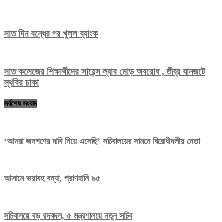
সাত দিন বন্ধের পর খুলল ব্যাংক
সাত কলেজের শিক্ষার্থীদের সায়েন্স ল্যাব মোড় অবরোধ , তীব্র যানজটে
স্থবির ঢাকা
সর্বশেষ সংবাদ
‘আমরা জনগণের দাবি নিয়ে এসেছি’ সচিবালয়ের সামনে বিরোধীদলীয় নেতা
আসামে ভয়াবহ বন্যা, প্রাণহানি ৯৫
সচিবালয়ে বড় রদবদল, ৫ মন্ত্রণালয়ে নতুন সচিব