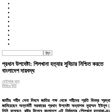
জাতীয়
রাজনীতি
সারাদেশ
আন্তর্জাতিক
খেলা
বিনোদন
তথ্য-প্রযুক্তি
সাক্ষাৎকার
অন্যান্য
পিএসআই
প্রধান উপদেষ্টা: পিলখানা হত্যার সুবিচার নিশ্চিত করতে
বাংলাদেশ দায়বদ্ধ
ফেইসবুক ভাগ
টুইটারে টুইট
জাতীয় শহীদ সেনা দিবসে জাতির পক্ষ থেকে শহীদের প্রতি বিনম্র শ্রদ্ধা
জানিয়েছেন অন্তর্বর্তী সরকারের প্রধান উপদেষ্টা অধ্যাপক মুহাম্মদ ইউনূস।
তিনি বলেছেন, রাষ্ট্র হিসেবে বাংলাদেশ এই নির্মমতার (পিলখানা হত্যাকাণ্ড)