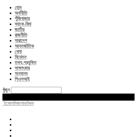
হোম
অর্থনীতি
পুঁজিবাজার
ব্যাংক-বিমা
জাতীয়
রাজনীতি
সারাদেশ
আন্তর্জাতিক
খেলা
বিনোদন
তথ্য-প্রযুক্তি
সাক্ষাৎকার
অন্যান্য
পিএসআই
খুঁজুন
Friday, August 7, 2026
ইকোনমিবাংলাডটকম
হোম
অর্থনীতি
পুঁজিবাজার
ব্যাংক-বিমা