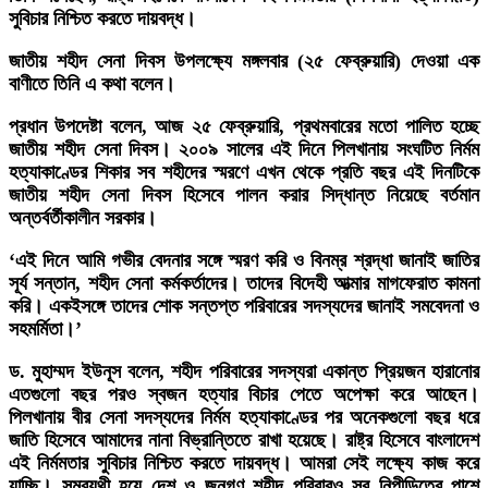
সুবিচার নিশ্চিত করতে দায়বদ্ধ।
জাতীয় শহীদ সেনা দিবস উপলক্ষ্যে মঙ্গলবার (২৫ ফেব্রুয়ারি) দেওয়া এক
বাণীতে তিনি এ কথা বলেন।
প্রধান উপদেষ্টা বলেন, আজ ২৫ ফেব্রুয়ারি, প্রথমবারের মতো পালিত হচ্ছে
জাতীয় শহীদ সেনা দিবস। ২০০৯ সালের এই দিনে পিলখানায় সংঘটিত নির্মম
হত্যাকাণ্ডের শিকার সব শহীদের স্মরণে এখন থেকে প্রতি বছর এই দিনটিকে
জাতীয় শহীদ সেনা দিবস হিসেবে পালন করার সিদ্ধান্ত নিয়েছে বর্তমান
অন্তর্বর্তীকালীন সরকার।
‘এই দিনে আমি গভীর বেদনার সঙ্গে স্মরণ করি ও বিনম্র শ্রদ্ধা জানাই জাতির
সূর্য সন্তান, শহীদ সেনা কর্মকর্তাদের। তাদের বিদেহী আত্মার মাগফেরাত কামনা
করি। একইসঙ্গে তাদের শোক সন্তপ্ত পরিবারের সদস্যদের জানাই সমবেদনা ও
সহমর্মিতা।’
ড. মুহাম্মদ ইউনূস বলেন, শহীদ পরিবারের সদস্যরা একান্ত প্রিয়জন হারানোর
এতগুলো বছর পরও স্বজন হত্যার বিচার পেতে অপেক্ষা করে আছেন।
পিলখানায় বীর সেনা সদস্যদের নির্মম হত্যাকাণ্ডের পর অনেকগুলো বছর ধরে
জাতি হিসেবে আমাদের নানা বিভ্রান্তিতে রাখা হয়েছে। রাষ্ট্র হিসেবে বাংলাদেশ
এই নির্মমতার সুবিচার নিশ্চিত করতে দায়বদ্ধ। আমরা সেই লক্ষ্যে কাজ করে
যাচ্ছি। সমব্যথী হয়ে দেশ ও জনগণ শহীদ পরিবারও সব নিপীড়িতের পাশে