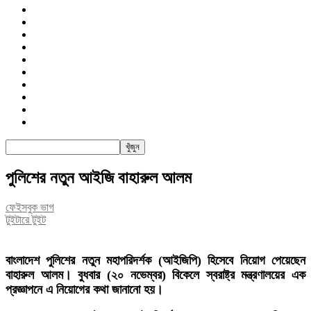
জাতীয়
রাজনীতি
সারাদেশ
আন্তর্জাতিক
খেলা
বিনোদন
তথ্য-প্রযুক্তি
সাক্ষাৎকার
অন্যান্য
পিএসআই
পুলিশের নতুন আইজি বাহারুল আলম
ফেইসবুক ভাগ
টুইটারে টুইট
বাংলাদেশ পুলিশের নতুন মহাপরিদর্শক (আইজিপি) হিসেবে নিয়োগ পেয়েছেন
বাহারুল আলম। বুধবার (২০ নভেম্বর) বিকেলে স্বরাষ্ট্র মন্ত্রণালয়ের এক
প্রজ্ঞাপনে এ নিয়োগের কথা জানানো হয়।