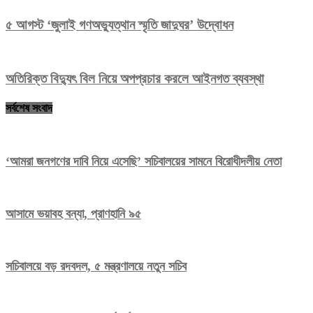
৫ আগস্ট ‘জুলাই গণঅভ্যুত্থান স্মৃতি জাদুঘর’ উদ্বোধন
অতিরিক্ত বিদ্যুৎ বিল নিয়ে অপপ্রচার করলে আইনগত ব্যবস্থা
সর্বশেষ সংবাদ
‘আমরা জনগণের দাবি নিয়ে এসেছি’ সচিবালয়ের সামনে বিরোধীদলীয় নেতা
আসামে ভয়াবহ বন্যা, প্রাণহানি ৯৫
সচিবালয়ে বড় রদবদল, ৫ মন্ত্রণালয়ে নতুন সচিব