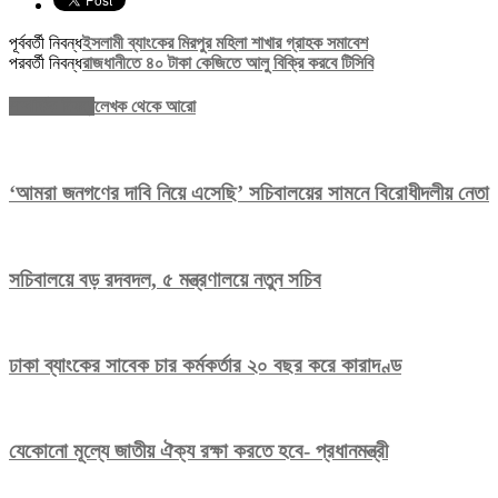
পূর্ববর্তী নিবন্ধ
ইসলামী ব্যাংকের মিরপুর মহিলা শাখার গ্রাহক সমাবেশ
পরবর্তী নিবন্ধ
রাজধানীতে ৪০ টাকা কেজিতে আলু বিক্রি করবে টিসিবি
সম্পর্কিত নিবন্ধ
লেখক থেকে আরো
‘আমরা জনগণের দাবি নিয়ে এসেছি’ সচিবালয়ের সামনে বিরোধীদলীয় নেতা
সচিবালয়ে বড় রদবদল, ৫ মন্ত্রণালয়ে নতুন সচিব
ঢাকা ব্যাংকের সাবেক চার কর্মকর্তার ২০ বছর করে কারাদণ্ড
যেকোনো মূল্যে জাতীয় ঐক্য রক্ষা করতে হবে- প্রধানমন্ত্রী