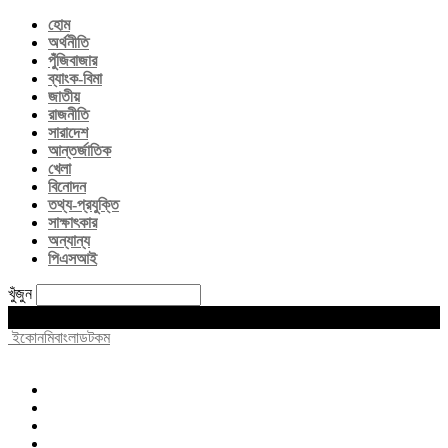
হোম
অর্থনীতি
পুঁজিবাজার
ব্যাংক-বিমা
জাতীয়
রাজনীতি
সারাদেশ
আন্তর্জাতিক
খেলা
বিনোদন
তথ্য-প্রযুক্তি
সাক্ষাৎকার
অন্যান্য
পিএসআই
খুঁজুন
Saturday, August 8, 2026
ইকোনমিবাংলাডটকম
হোম
অর্থনীতি
পুঁজিবাজার
ব্যাংক-বিমা