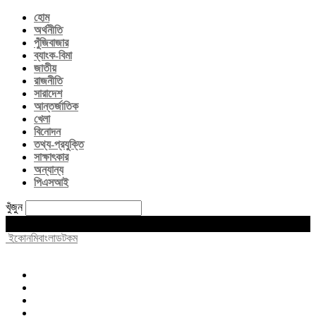
হোম
অর্থনীতি
পুঁজিবাজার
ব্যাংক-বিমা
জাতীয়
রাজনীতি
সারাদেশ
আন্তর্জাতিক
খেলা
বিনোদন
তথ্য-প্রযুক্তি
সাক্ষাৎকার
অন্যান্য
পিএসআই
খুঁজুন
Sunday, August 9, 2026
ইকোনমিবাংলাডটকম
হোম
অর্থনীতি
পুঁজিবাজার
ব্যাংক-বিমা