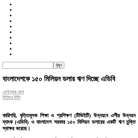
জাতীয়
রাজনীতি
সারাদেশ
আন্তর্জাতিক
খেলা
বিনোদন
তথ্য-প্রযুক্তি
সাক্ষাৎকার
অন্যান্য
পিএসআই
বাংলাদেশকে ১৫০ মিলিয়ন ডলার ঋণ দিচ্ছে এডিবি
ফেইসবুক ভাগ
টুইটারে টুইট
কারিগরি, বৃত্তিমূলক শিক্ষা ও প্রশিক্ষণ (টিভিইটি) উন্নয়নে এশীয় উন্নয়ন
ব্যাংক (এডিবি) ও বাংলাদেশ সরকার ১৫০ মিলিয়ন ডলারের একটি ঋণ চুক্তি
স্বাক্ষর করেছে।