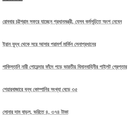
রোববার চট্টগ্রাম সফরে যাচ্ছেন প্রধানমন্ত্রী, যেসব কর্মসূচিতে অংশ নেবেন
ইরান যুদ্ধ থেকে সরে আসার পরামর্শ মার্কিন সেনাপ্রধানের
পাকিস্তানি নারী গোয়েন্দার ফাঁদে পড়ে ভারতীয় বিমানবাহিনীর পাইলট গ্রেপ্তার
শেয়ারবাজারে বন্ধ কোম্পানির সংখ্যা বেড়ে ৩৫
সোনার দাম বাড়ল, ভরিতে ৪, ৩৭৪ টাকা
Editor: Saiful Islam
H#66, R#08, B#C, Niketon,
Gulshan-1, Dhaka-1212.