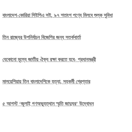
বাংলাদেশ-কোরিয়া সিইপিএ সই, ৯৭ শতাংশ পণ্যে মিলবে শুল্ক সুবিধা
তিন রাজ্যের উপনির্বাচন বিজেপির জন্য সতর্কবার্তা
যেকোনো মূল্যে জাতীয় ঐক্য রক্ষা করতে হবে- প্রধানমন্ত্রী
মালয়েশিয়ায় তিন বাংলাদেশিকে হত্যা, সহকর্মী গ্রেপ্তার
৫ আগস্ট ‘জুলাই গণঅভ্যুত্থান স্মৃতি জাদুঘর’ উদ্বোধন