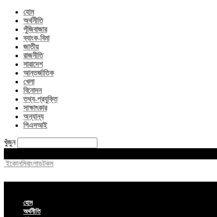
হোম
অর্থনীতি
পুঁজিবাজার
ব্যাংক-বিমা
জাতীয়
রাজনীতি
সারাদেশ
আন্তর্জাতিক
খেলা
বিনোদন
তথ্য-প্রযুক্তি
সাক্ষাৎকার
অন্যান্য
পিএসআই
খুঁজুন
Thursday, August 6, 2026
ইকোনমিবাংলাডটকম
হোম
অর্থনীতি