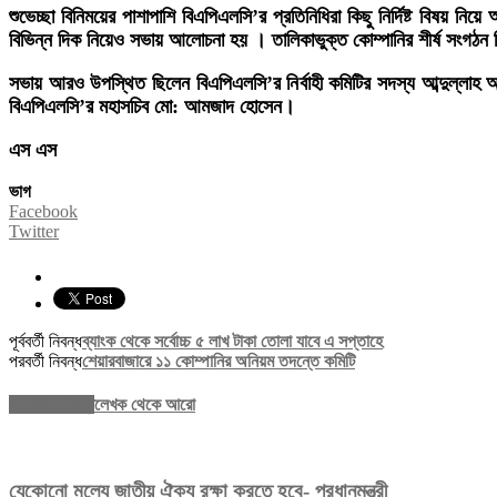
শুভেচ্ছা বিনিময়ের পাশাপাশি বিএপিএলসি’র প্রতিনিধিরা কিছু নির্দিষ্ট বিষয় 
বিভিন্ন দিক নিয়েও সভায় আলোচনা হয় । তালিকাভুক্ত কোম্পানির শীর্ষ সংগঠ
সভায় আরও উপস্থিত ছিলেন বিএপিএলসি’র নির্বাহী কমিটির সদস্য আব্দুল্লাহ
বিএপিএলসি’র মহাসচিব মো: আমজাদ হোসেন।
এস এস
ভাগ
Facebook
Twitter
পূর্ববর্তী নিবন্ধ
ব্যাংক থেকে সর্বোচ্চ ৫ লাখ টাকা তোলা যাবে এ সপ্তাহে
পরবর্তী নিবন্ধ
শেয়ারবাজারে ১১ কোম্পানির অনিয়ম তদন্তে কমিটি
সম্পর্কিত নিবন্ধ
লেখক থেকে আরো
যেকোনো মূল্যে জাতীয় ঐক্য রক্ষা করতে হবে- প্রধানমন্ত্রী