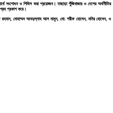
স্বার্থে সংশোধন ও শিথিল করা প্রয়োজন। তাছাড়া পুঁজিবাজার ও দেশের অর্থনীতির
আগ্রহ প্রকাশ করে।
াদ রহমান, মোহাম্মদ আবদুল্লাহ আল মামুন, মো: শরীফ হোসেন, মনির হোসেন, ও