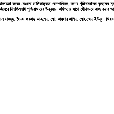
নিয়ে আলোচনা করেন যেগুলো তালিকাভুক্ত কোম্পানিসহ দেশের পুঁজিবাজারের বৃহত্তর 
ন হিসেবে বিএপিএলসি পুজিবাজারের উন্নয়নে কমিশনের সাথে যৌথভাবে কাজ করার 
 আল মাহমুদ, সৈয়দ ফরহাদ আহমেদ, মো: কায়সার হামিদ, মোহাম্মেদ ইউনুস, জিয়