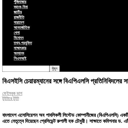
পুঁজিবাজার
ব্যাংক-বিমা
জাতীয়
রাজনীতি
সারাদেশ
আন্তর্জাতিক
খেলা
বিনোদন
তথ্য-প্রযুক্তি
সাক্ষাৎকার
অন্যান্য
পিএসআই
বিএসইসি চেয়ারম্যানের সঙ্গে বিএপিএলসি প্রতিনিধিদলের সাক
ফেইসবুক ভাগ
টুইটারে টুইট
বাংলাদেশ এসোসিয়েশন অব পাবলিকলী লিস্টেড কোম্পানীজের (বিএপিএলসি) একটি প্র
এতে নেতৃত্বে দিয়েছেন প্রেসিডেন্ট রুপালী হক চৌধুরী। সাক্ষাতে কমিশনার ড. 