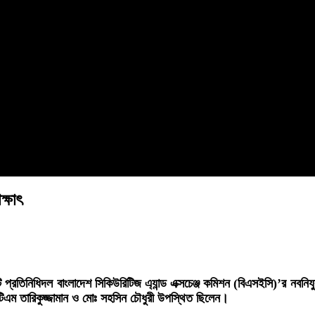
্ষাৎ
তিনিধিদল বাংলাদেশ সিকিউরিটিজ এ্যান্ড এক্সচেঞ্জ কমিশন (বিএসইসি)’র নবনিযুক্ত
এটিএম তারিকুজ্জামান ও মোঃ সহসিন চৌধুরী উপস্থিত ছিলেন।