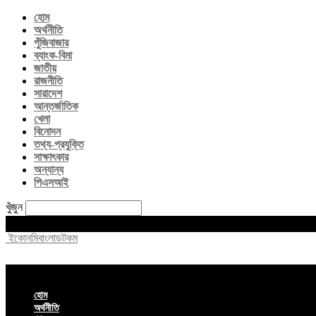
হোম
অর্থনীতি
পুঁজিবাজার
ব্যাংক-বিমা
জাতীয়
রাজনীতি
সারাদেশ
আন্তর্জাতিক
খেলা
বিনোদন
তথ্য-প্রযুক্তি
সাক্ষাৎকার
অন্যান্য
পিএসআই
খুঁজুন
Saturday, August 8, 2026
ইকোনমিবাংলাডটকম
হোম
অর্থনীতি