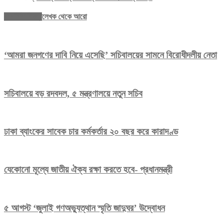
সম্পর্কিত নিবন্ধ
লেখক থেকে আরো
‘আমরা জনগণের দাবি নিয়ে এসেছি’ সচিবালয়ের সামনে বিরোধীদলীয় নেতা
সচিবালয়ে বড় রদবদল, ৫ মন্ত্রণালয়ে নতুন সচিব
ঢাকা ব্যাংকের সাবেক চার কর্মকর্তার ২০ বছর করে কারাদণ্ড
যেকোনো মূল্যে জাতীয় ঐক্য রক্ষা করতে হবে- প্রধানমন্ত্রী
৫ আগস্ট ‘জুলাই গণঅভ্যুত্থান স্মৃতি জাদুঘর’ উদ্বোধন