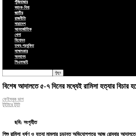
পুঁজিবাজার
ব্যাংক-বিমা
জাতীয়
রাজনীতি
সারাদেশ
আন্তর্জাতিক
খেলা
বিনোদন
তথ্য-প্রযুক্তি
সাক্ষাৎকার
অন্যান্য
পিএসআই
বিশেষ আদালতে ৫-৭ দিনের মধ্যেই রামিসা হত্যার বিচার হবে – 
ফেইসবুক ভাগ
টুইটারে টুইট
ছবি: সংগৃহীত
শিশু রামিসা ধর্ষণ ও হত্যা মামলার চূড়ান্ত অভিযোগপত্র আজ রোববার আদালতে দ