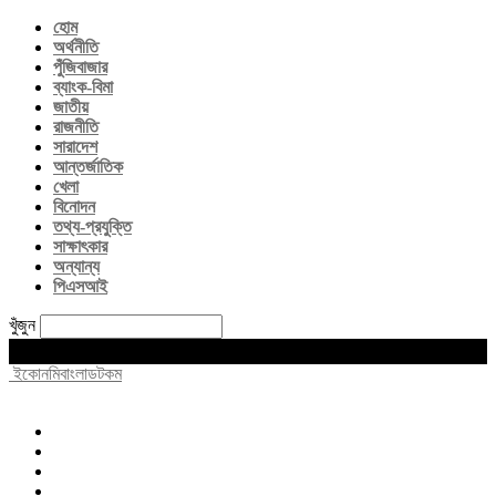
হোম
অর্থনীতি
পুঁজিবাজার
ব্যাংক-বিমা
জাতীয়
রাজনীতি
সারাদেশ
আন্তর্জাতিক
খেলা
বিনোদন
তথ্য-প্রযুক্তি
সাক্ষাৎকার
অন্যান্য
পিএসআই
খুঁজুন
Friday, August 7, 2026
ইকোনমিবাংলাডটকম
হোম
অর্থনীতি
পুঁজিবাজার
ব্যাংক-বিমা