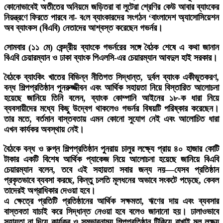
কোনোভাবেই অতীতের অনিয়মে জড়িতরা বা লুটেরা শ্রেণির কেউ আবার ব্যাংকের
নিয়ন্ত্রণে ফিরতে পারবে না- ব‌লে ব্যাংকারদের সংগঠন ‘বাংলাদেশ অ্যাসোসিয়েশন
অব ব্যাংকস (বিএবি) নেতাদের আশ্বস্ত করেছেন গভর্নর।
সোমবার (১১ মে) কেন্দ্রীয় ব্যাংকে গভর্নরের সঙ্গে বৈঠক শেষে এ কথা জানান
বিএবি চেয়ারম্যান ও ঢাকা ব্যাংক পিএলসি-এর চেয়ারম্যান আবদুল হাই সরকার।
বৈঠকে ব্যাংকিং খাতের বিভিন্ন নীতিগত সিদ্ধান্ত, দুর্বল ব্যাংক একীভূতকরণ,
বন্ধ শিল্পপ্রতিষ্ঠান পুনরুজ্জীবন এবং আর্থিক সহায়তা নিয়ে বিস্তারিত আলোচনা
হয়েছে জানিয়ে তিনি বলেন, ব্যাংক কোম্পানি আইনের ১৮-ক ধারা নিয়ে
ব্যবসায়ীদের মধ্যে কিছু উদ্বেগ থাকলেও গভর্নর বিষয়টি পরিষ্কার করেছেন।
তার মতে, বর্তমান বাস্তবতায় এমন কোনো সুযোগ নেই এবং আলোচিত ধারা
এখন কার্যকর অবস্থায় নেই।
বৈঠকে বন্ধ ও রুগ্ন শিল্পপ্রতিষ্ঠান পুনরায় চালুর লক্ষ্যে প্রায় ৪০ হাজার কোটি
টাকার একটি বিশেষ আর্থিক প্যাকেজ নিয়ে আলোচনা হয়েছে জানিয়ে বিএবি
চেয়ারম্যান বলেন, তবে এই সহায়তা সবার জন্য নয়—যেসব প্রতিষ্ঠান
প্রকৃতভাবে ব্যবসা করছে, কিন্তু চলতি মূলধনের অভাবে সংকটে পড়েছে, কেবল
তাদেরই অগ্রাধিকার দেওয়া হবে।
এ ক্ষেত্রে প্রতিটি প্রতিষ্ঠানের আর্থিক সক্ষমতা, ঋণের দায় এবং ব্যবসার
বাস্তবতা যাচাই করে সিদ্ধান্ত নেওয়া হবে বলেও জানানো হয়। ঢালাওভাবে
সহায়তা না দিয়ে কার্যকর ও সম্ভাবনাময় শিল্পপ্রতিষ্ঠান টিকিয়ে রাখাই মূল লক্ষ্য