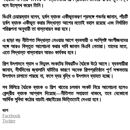
বলে উল্লেখ করেন তিনি।
বিএবি চেয়ারম্যান বলেন, দুর্বল ব্যাংক একীভূতকরণ প্রসঙ্গে গভর্নর জানান, পাঁচটি
দুর্বল ব্যাংক একীভূত করার সিদ্ধান্ত আগের মতোই বহাল রয়েছে এবং নির্ধারিত
পরিকল্পনা অনুযায়ী তা বাস্তবায়ন করা হবে।
এ ছাড়া বড় নীতিগত সিদ্ধান্ত নেওয়ার আগে ব্যবসায়ী ও সংশ্লিষ্ট অংশীজনদের
সঙ্গে আরও বিস্তৃত আলোচনা করার দাবি জানান বিএবি নেতারা। তাদের মতে,
এতে সিদ্ধান্ত বাস্তবায়ন আরও কার্যকর হবে।
শিল্প উৎপাদনে গ্যাস ও বিদ্যুৎ সংকটের বিষয়টিও বৈঠকে উঠে আসে। ব্যবসায়ীরা
জানান, দীর্ঘদিনের জ্বালানি ঘাটতির কারণে অনেক শিল্পপ্রতিষ্ঠান পূর্ণ সক্ষমতায়
উৎপাদন চালাতে পারছে না, ফলে ব্যয় বৃদ্ধি ও উৎপাদন ব্যাহত হচ্ছে।
সব মিলিয়ে বৈঠকে ব্যাংক ও শিল্প খাতের চলমান সংকট নিয়ে আলোচনা হলেও
কেন্দ্রীয় ব্যাংক আশ্বাস দিয়েছে—নীতিগত সহায়তা থাকবে, তবে যেকোনো
আর্থিক সুবিধা কঠোর যাচাই-বাছাইয়ের ভিত্তিতেই দেওয়া হবে।
ভাগ
Facebook
Twitter