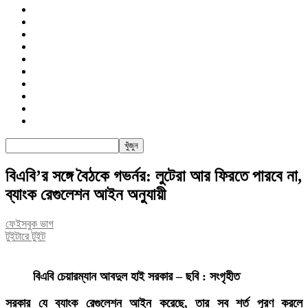
জাতীয়
রাজনীতি
সারাদেশ
আন্তর্জাতিক
খেলা
বিনোদন
তথ্য-প্রযুক্তি
সাক্ষাৎকার
অন্যান্য
পিএসআই
বিএবি’র সঙ্গে বৈঠকে গভর্নর: লুটেরা আর ফিরতে পারবে না,
ব্যাংক রেগুলেশন আইন অনুযায়ী
ফেইসবুক ভাগ
টুইটারে টুইট
বিএবি চেয়ারম্যান আবদুল হাই সরকার – ছবি : সংগৃহীত
সরকার যে ব্যাংক রেগুলেশন আইন করেছে, তার সব শর্ত পূরণ করলে