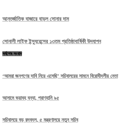
আন্তর্জাতিক বাজারে বাড়ল সোনার দাম
সোনালী লাইফ ইন্স্যুরেন্সের ১৩তম প্রতিষ্ঠাবার্ষিকী উদযাপন
সর্বশেষ সংবাদ
‘আমরা জনগণের দাবি নিয়ে এসেছি’ সচিবালয়ের সামনে বিরোধীদলীয় নেতা
আসামে ভয়াবহ বন্যা, প্রাণহানি ৯৫
সচিবালয়ে বড় রদবদল, ৫ মন্ত্রণালয়ে নতুন সচিব