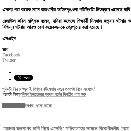
এসময় গত কয়েক মাসে রাজধানীর আইনশৃঙ্খলা পরিস্থিতি নিয়ন্ত্রণে এসেছে দাবি 
রেজাউল করিম মল্লিক বলেন, দনিয়া কলেজে শিক্ষার্থী মিনহাজ হত্যার ঘটনায়
বিভিন্ন ঘটনায় আরও বেশ কয়েকজনকে গ্রেপ্তার করা হয়েছে।
এসএইচ
ভাগ
Facebook
Twitter
পূর্ববর্তী নিবন্ধ
‘জুলাই বিপ্লব বইমেলায় নতুন তাৎপর্য নিয়ে এসেছে’
পরবর্তী নিবন্ধ
বিশ্ব ইজতেমার প্রথম পর্বের দ্বিতীয় ধাপ শুরু
সম্পর্কিত নিবন্ধ
লেখক থেকে আরো
‘আমরা জনগণের দাবি নিয়ে এসেছি’ সচিবালয়ের সামনে বিরোধীদলীয় নেতা