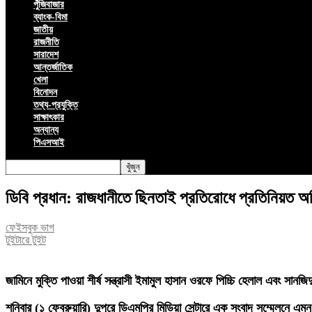
পুঁজিবাজার
ব্যাংক-বিমা
জাতীয়
রাজনীতি
সারাদেশ
আন্তর্জাতিক
খেলা
বিনোদন
তথ্য-প্রযুক্তি
সাক্ষাৎকার
অন্যান্য
পিএসআই
ডিবি প্রধান: রাজধানীতে ছিনতাই প্রতিরোধে প্রতিনিয়ত 
ফেইসবুক ভাগ
টুইটারে টুইট
জামিনে মুক্তি পাওয়া শীর্ষ সন্ত্রাসী ইমামুল হাসান ওরফে পিচ্চি হেলাল এবং 
শনিবার (১ ফেব্রুয়ারি) দুপুরে ডিএমপির মিডিয়া সেন্টারে এক সংবাদ সম্মেলনে 