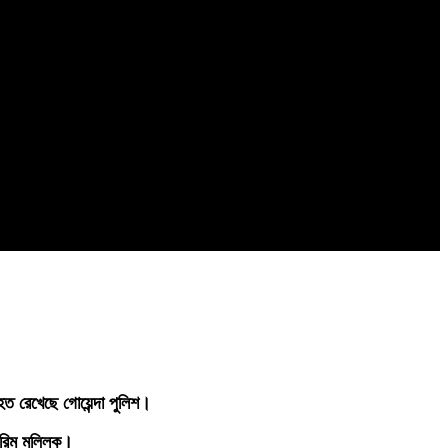
হত রেখেছে গোয়েন্দা পুলিশ।
করিম মল্লিক।