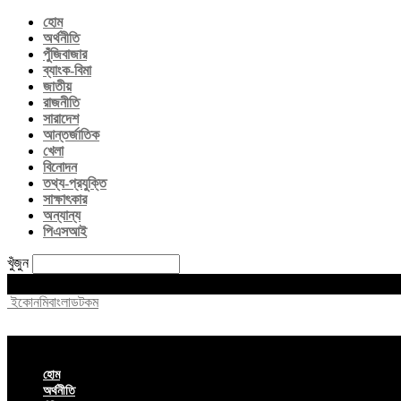
হোম
অর্থনীতি
পুঁজিবাজার
ব্যাংক-বিমা
জাতীয়
রাজনীতি
সারাদেশ
আন্তর্জাতিক
খেলা
বিনোদন
তথ্য-প্রযুক্তি
সাক্ষাৎকার
অন্যান্য
পিএসআই
খুঁজুন
Friday, August 7, 2026
ইকোনমিবাংলাডটকম
হোম
অর্থনীতি