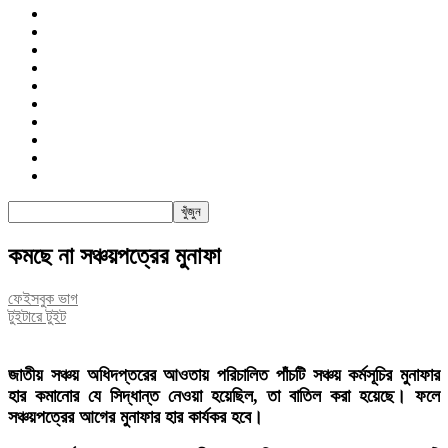
জাতীয়
রাজনীতি
সারাদেশ
আন্তর্জাতিক
খেলা
বিনোদন
তথ্য-প্রযুক্তি
সাক্ষাৎকার
অন্যান্য
পিএসআই
কমছে না সঞ্চয়পত্রের মুনাফা
ফেইসবুক ভাগ
টুইটারে টুইট
জাতীয় সঞ্চয় অধিদপ্তরের আওতায় পরিচালিত পাঁচটি সঞ্চয় কর্মসূচির মুনাফার
হার কমানোর যে সিদ্ধান্ত নেওয়া হয়েছিল, তা বাতিল করা হয়েছে। ফলে
সঞ্চয়পত্রের আগের মুনাফার হার কার্যকর হবে।