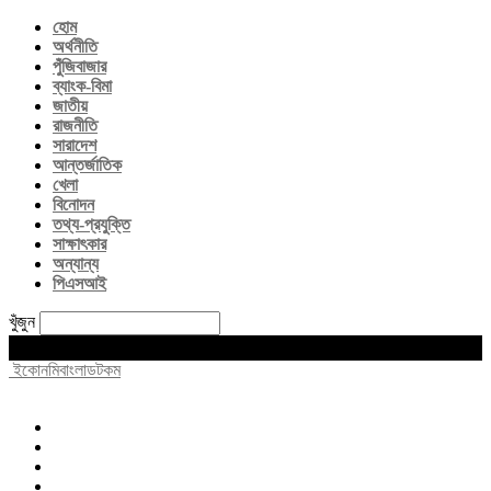
হোম
অর্থনীতি
পুঁজিবাজার
ব্যাংক-বিমা
জাতীয়
রাজনীতি
সারাদেশ
আন্তর্জাতিক
খেলা
বিনোদন
তথ্য-প্রযুক্তি
সাক্ষাৎকার
অন্যান্য
পিএসআই
খুঁজুন
Sunday, August 9, 2026
ইকোনমিবাংলাডটকম
হোম
অর্থনীতি
পুঁজিবাজার
ব্যাংক-বিমা