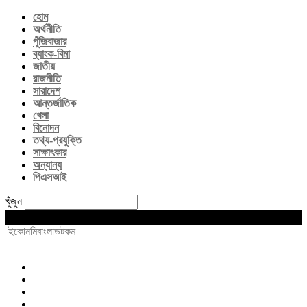
হোম
অর্থনীতি
পুঁজিবাজার
ব্যাংক-বিমা
জাতীয়
রাজনীতি
সারাদেশ
আন্তর্জাতিক
খেলা
বিনোদন
তথ্য-প্রযুক্তি
সাক্ষাৎকার
অন্যান্য
পিএসআই
খুঁজুন
Sunday, August 9, 2026
ইকোনমিবাংলাডটকম
হোম
অর্থনীতি
পুঁজিবাজার
ব্যাংক-বিমা