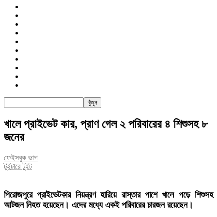
জাতীয়
রাজনীতি
সারাদেশ
আন্তর্জাতিক
খেলা
বিনোদন
তথ্য-প্রযুক্তি
সাক্ষাৎকার
অন্যান্য
পিএসআই
খালে প্রাইভেট কার, প্রাণ গেল ২ পরিবারের ৪ শিশুসহ ৮
জনের
ফেইসবুক ভাগ
টুইটারে টুইট
পিরোজপুরে প্রাইভেটকার নিয়ন্ত্রণ হারিয়ে রাস্তার পাশে খালে পড়ে শিশুসহ
আটজন নিহত হয়েছেন। এদের মধ্যে একই পরিবারের চারজন রয়েছেন।