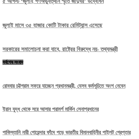
৫ আগস্ট ‘জুলাই গণঅভ্যুত্থান স্মৃতি জাদুঘর’ উদ্বোধন
জুলাই মাসে ৩৫ হাজার কোটি টাকার রেমিট্যান্স এসেছে
সরকারের সমালোচনা করা যাবে, রাষ্ট্রের বিরুদ্ধে নয়- তথ্যমন্ত্রী
সর্বশেষ সংবাদ
রোববার চট্টগ্রাম সফরে যাচ্ছেন প্রধানমন্ত্রী, যেসব কর্মসূচিতে অংশ নেবেন
ইরান যুদ্ধ থেকে সরে আসার পরামর্শ মার্কিন সেনাপ্রধানের
পাকিস্তানি নারী গোয়েন্দার ফাঁদে পড়ে ভারতীয় বিমানবাহিনীর পাইলট গ্রেপ্তার