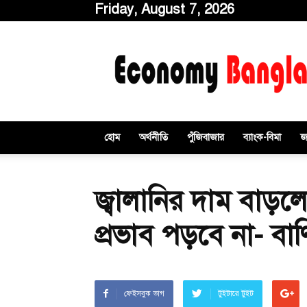
Friday, August 7, 2026
ইকোনমিবাংলাডটকম
হোম
অর্থনীতি
পুঁজিবাজার
ব্যাংক-বিমা
জ
জ্বালানির দাম বাড়লে
প্রভাব পড়বে না- বাণিজ্
ফেইসবুক ভাগ
টুইটারে টুইট