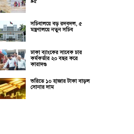
৯৫
সচিবালয়ে বড় রদবদল, ৫
মন্ত্রণালয়ে নতুন সচিব
ঢাকা ব্যাংকের সাবেক চার
কর্মকর্তার ২০ বছর করে
কারাদণ্ড
ভরিতে ১০ হাজার টাকা বাড়ল
সোনার দাম