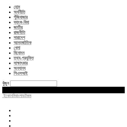
হোম
অর্থনীতি
পুঁজিবাজার
ব্যাংক-বিমা
জাতীয়
রাজনীতি
সারাদেশ
আন্তর্জাতিক
খেলা
বিনোদন
তথ্য-প্রযুক্তি
সাক্ষাৎকার
অন্যান্য
পিএসআই
খুঁজুন
Friday, August 7, 2026
ইকোনমিবাংলাডটকম
হোম
অর্থনীতি
পুঁজিবাজার
ব্যাংক-বিমা