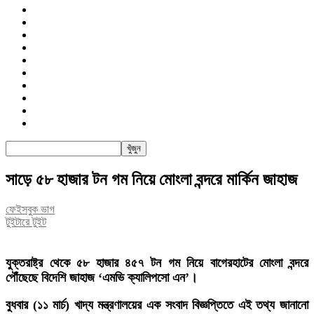
জাতীয়
রাজনীতি
সারাদেশ
আন্তর্জাতিক
খেলা
বিনোদন
তথ্য-প্রযুক্তি
সাক্ষাৎকার
অন্যান্য
পিএসআই
সাড়ে ৫৮ হাজার টন গম নিয়ে মোংলা বন্দরে মার্কিন জাহাজ
ফেইসবুক ভাগ
টুইটারে টুইট
যুক্তরাষ্ট্র থেকে ৫৮ হাজার ৪৫৭ টন গম নিয়ে বাগেরহাটের মোংলা বন্দরে
পৌঁছেছে বিদেশি জাহাজ ‘এমভি ক্যালিপসো এন’।
বুধবার (১১ মার্চ) খাদ্য মন্ত্রণালয়ের এক সংবাদ বিজ্ঞপ্তিতে এই তথ্য জানানো